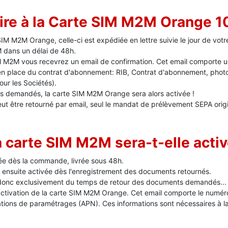
re à la Carte SIM M2M Orange 1
IM M2M Orange, celle-ci est expédiée en lettre suivie le jour de votr
 dans un délai de 48h.
IM M2M vous recevrez un email de confirmation. Cet email comporte 
 en place du contrat d'abonnement: RIB, Contrat d'abonnement, photo
ur les Sociétés).
 demandés, la carte SIM M2M Orange sera alors activée !
 être retourné par email, seul le mandat de prélèvement SEPA origina
a carte SIM M2M sera-t-elle acti
e dès la commande, livrée sous 48h.
ensuite activée dès l'enregistrement des documents retournés.
d donc exclusivement du temps de retour des documents demandés..
activation de la carte SIM M2M Orange. Cet email comporte le numéro
tions de paramétrages (APN). Ces informations sont nécessaires à l